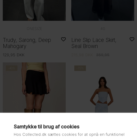
ONESIZE
40
Trudy, Sarong, Deep
Line Slip Lace Skirt,
Mahogary
Seal Brown
129,95
DKK
215,98
DKK
359,95
-40%
-75%
Samtykke til brug af cookies
Hos Collected.dk sættes cookies for at opnå en funktionel