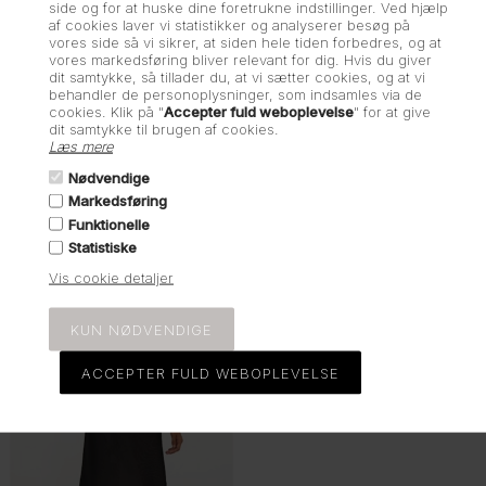
side og for at huske dine foretrukne indstillinger. Ved hjælp
af cookies laver vi statistikker og analyserer besøg på
vores side så vi sikrer, at siden hele tiden forbedres, og at
vores markedsføring bliver relevant for dig. Hvis du giver
dit samtykke, så tillader du, at vi sætter cookies, og at vi
behandler de personoplysninger, som indsamles via de
S
34
36
cookies. Klik på "
Accepter fuld weboplevelse
" for at give
dit samtykke til brugen af cookies.
Herskind, Walker Knit
Rotate, Mini skirt,
Læs mere
Skirt, Black
Skyway blue
Nødvendige
479,40
DKK
799,00
400,00
DKK
1.600,00
Markedsføring
Funktionelle
-50%
Statistiske
Vis cookie detaljer