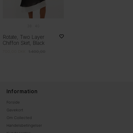
38
40
Rotate, Two Layer
Chiffon Skirt, Black
700,00
DKK
1.400,00
Information
Forside
Gavekort
Om Collected
Handelsbetingelser
Kundecenter