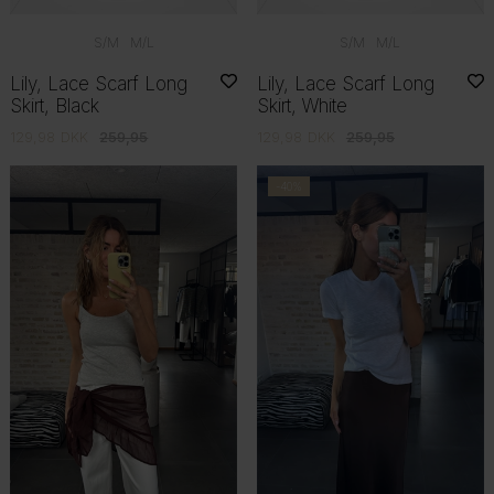
S/M
M/L
S/M
M/L
Lily, Lace Scarf Long
Lily, Lace Scarf Long
Skirt, Black
Skirt, White
129,98
DKK
259,95
129,98
DKK
259,95
-40%