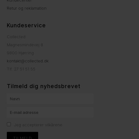
Retur og reklamation
Kundeservice
Collected
Magnesmindevej 8
9800 Hjørring
kontakt@collected.dk
Tlf. 27 51 51 55
Tilmeld dig nyhedsbrevet
Jeg accepterer vilkårene