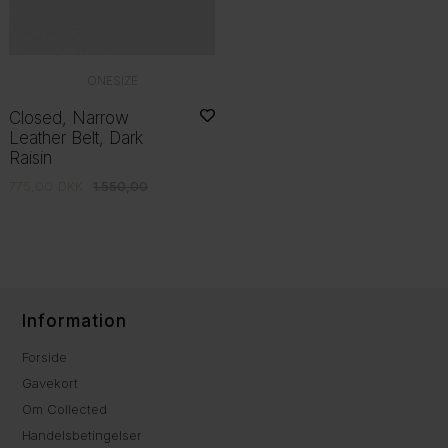
ONESIZE
Closed, Narrow
Leather Belt, Dark
Raisin
775,00
DKK
1.550,00
Information
Forside
Gavekort
Om Collected
Handelsbetingelser