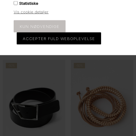
Statistiske
Vis cookie detaljer
75 cm
80 cm
70 cm
75 cm
80 cm
Closed, C90138 flettet
Closed, Bælte, C90119,
læderbælte, Black
yellow
1.350,00
DKK
600,00
DKK
1.200,00
-50%
-50%