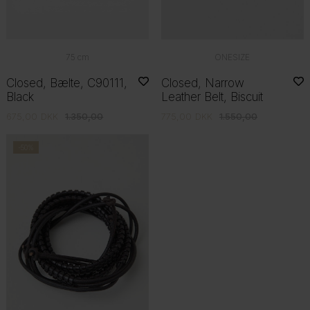
ONESIZE
75 cm
Closed, Narrow
Closed, Bælte, C90111,
Leather Belt, Biscuit
Black
775,00
DKK
1.550,00
675,00
DKK
1.350,00
-50%