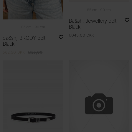
85 cm
90 cm
Ba&sh, Jewellery belt,
Black
85 cm
90 cm
1.045,00
DKK
ba&sh, BRODY belt,
Black
562,50
DKK
1.125,00