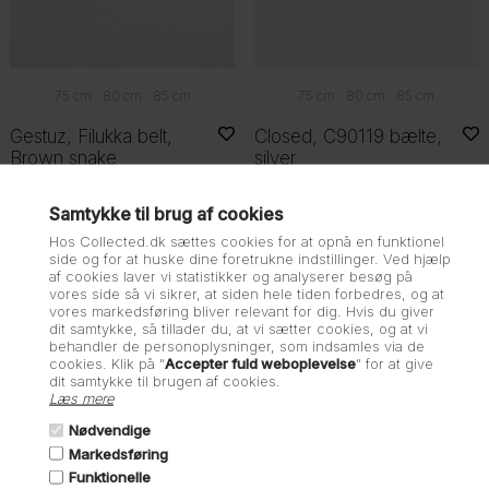
75 cm
80 cm
85 cm
75 cm
80 cm
85 cm
Gestuz, Filukka belt,
Closed, C90119 bælte,
Brown snake
silver
480,00
DKK
1.200,00
525,00
DKK
1.050,00
Samtykke til brug af cookies
-50%
Hos Collected.dk sættes cookies for at opnå en funktionel
side og for at huske dine foretrukne indstillinger. Ved hjælp
af cookies laver vi statistikker og analyserer besøg på
vores side så vi sikrer, at siden hele tiden forbedres, og at
vores markedsføring bliver relevant for dig. Hvis du giver
dit samtykke, så tillader du, at vi sætter cookies, og at vi
behandler de personoplysninger, som indsamles via de
cookies. Klik på "
Accepter fuld weboplevelse
" for at give
dit samtykke til brugen af cookies.
Læs mere
Nødvendige
Markedsføring
Funktionelle