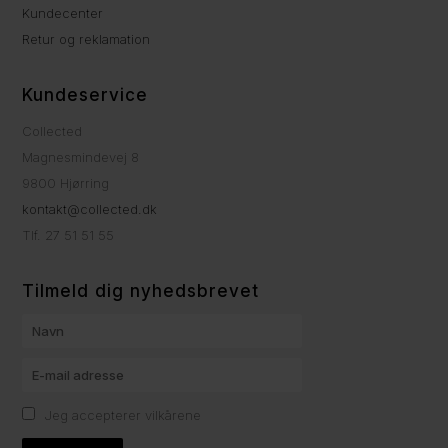
Kundecenter
Retur og reklamation
Kundeservice
Collected
Magnesmindevej 8
9800 Hjørring
kontakt@collected.dk
Tlf. 27 51 51 55
Tilmeld dig nyhedsbrevet
Jeg accepterer vilkårene