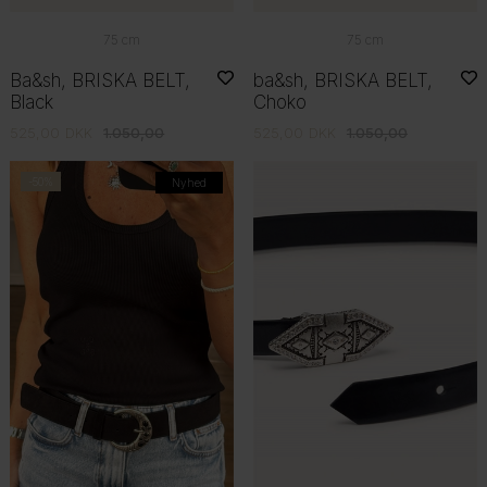
75 cm
75 cm
Ba&sh, BRISKA BELT,
ba&sh, BRISKA BELT,
Black
Choko
525,00
DKK
1.050,00
525,00
DKK
1.050,00
-50%
Nyhed