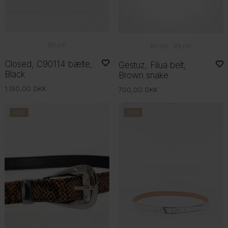
80 cm
80 cm
85 cm
Closed, C90114 bælte,
Gestuz, Filua belt,
Black
Brown snake
1.150,00
DKK
700,00
DKK
-60%
-50%