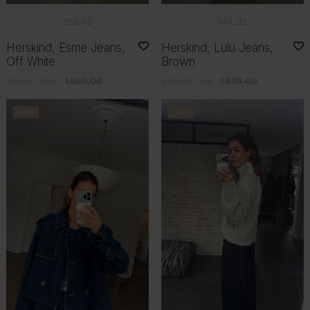
32/L:32
34/L:32
Herskind, Esme Jeans,
Herskind, Lulu Jeans,
Off White
Brown
639,60
DKK
1.599,00
959,40
DKK
1.599,00
-50%
-50%