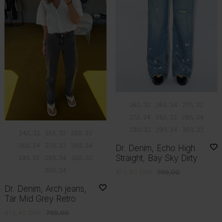
26/L:32
26/L:34
27/L:32
27/L:34
28/L:32
28/L:34
29/L:32
29/L:34
30/L:32
24/L:32
25/L:32
26/L:32
26/L:34
27/L:32
28/L:34
Dr. Denim, Echo High
Straight, Bay Sky Dirty
29/L:32
29/L:34
30/L:32
30/L:34
479,40
DKK
799,00
Dr. Denim, Arch jeans,
Tar Mid Grey Retro
479,40
DKK
799,00