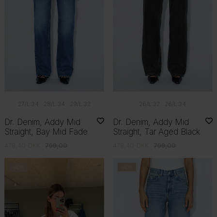
27/L:34
28/L:34
29/L:32
26/L:32
26/L:34
Dr. Denim, Addy Mid
Dr. Denim, Addy Mid
Straight, Bay Mid Fade
Straight, Tar Aged Black
479,40
DKK
799,00
479,40
DKK
799,00
-40%
-40%