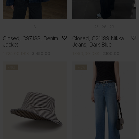
S
25
26
29
Closed, C97133, Denim
Closed, C21189 Nikka
Jacket
Jeans, Dark Blue
1.725,00
DKK
3.450,00
1.050,00
DKK
2.100,00
-70%
-40%