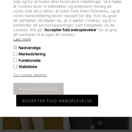
Straight, Bay Sky Retro
side og for at huske dine foretrukne indstillinger. Ved hjælp
630,00
DKK
1.050,00
Dirt
af cookies laver vi statistikker og analyserer besøg på
vores side så vi sikrer, at siden hele tiden forbedres, og at
479,40
DKK
799,00
vores markedsføring bliver relevant for dig. Hvis du giver
dit samtykke, så tillader du, at vi sætter cookies, og at vi
behandler de personoplysninger, som indsamles via de
-50%
cookies. Klik på "
Accepter fuld weboplevelse
" for at give
dit samtykke til brugen af cookies.
Læs mere
Nødvendige
Markedsføring
Funktionelle
Statistiske
Vis cookie detaljer