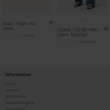
29
Ba&sh, Hippo Hat,
Denim
Closed, C22189 Nikka
Jeans, Mid blue
210,00
DKK
700,00
1.320,00
DKK
2.200,00
Information
Forside
Gavekort
Om Collected
Handelsbetingelser
Kundecenter