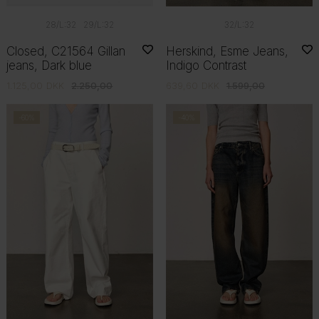
28/L:32
29/L:32
32/L:32
Closed, C21564 Gillan
Herskind, Esme Jeans,
jeans, Dark blue
Indigo Contrast
1.125,00
DKK
2.250,00
639,60
DKK
1.599,00
-60%
-40%