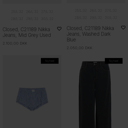
25/L:32
26/L:32
27/L:32
25/L:32
26/L:32
27/L:32
28/L:32
29/L:32
30/L:32
28/L:32
29/L:32
30/L:32
Closed, C21189 Nikka
Closed, C21189 Nikka
Jeans, Washed Dark
Jeans, Mid Grey Used
Blue
2.100,00
DKK
2.050,00
DKK
Nyhed
Nyhed