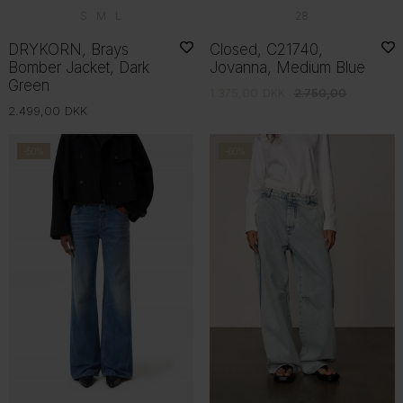
S
M
L
28
DRYKORN, Brays
Closed, C21740,
Bomber Jacket, Dark
Jovanna, Medium Blue
Green
1.375,00
DKK
2.750,00
2.499,00
DKK
-50%
-60%