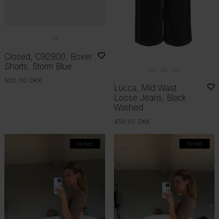
M
Closed, C92900, Boxer
Shorts, Storm Blue
34
36
38
550,00
DKK
Lucca, Mid Waist
Loose Jeans, Black
Washed
459,95
DKK
Nyhed
Nyhed