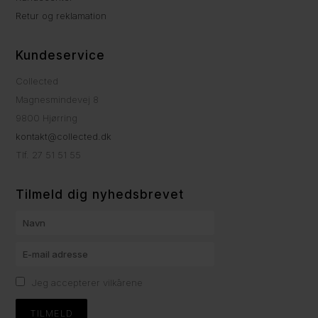
Retur og reklamation
Kundeservice
Collected
Magnesmindevej 8
9800 Hjørring
kontakt@collected.dk
Tlf. 27 51 51 55
Tilmeld dig nyhedsbrevet
Jeg accepterer vilkårene