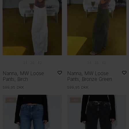
34
36
42
34
36
42
Nanna, MW Loose
Nanna, MW Loose
Pants, Birch
Pants, Bronze Green
599,95
DKK
599,95
DKK
-40%
-40%