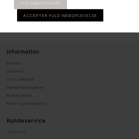
fint (børne)hår såvel som de også holder et tykt hår til perfektion. Når
hårelastikken ikke sidder i håret er det smukt som armbånd om
håndleddet.
Varenummer:
5660-circus
Information
Forside
Gavekort
Om Collected
Handelsbetingelser
Kundecenter
Retur og reklamation
Kundeservice
Collected