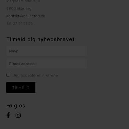
Magnesmindevej 8
9800 Hjørring
kontakt@collected.dk
Tlf. 27 51 51 55
Tilmeld dig nyhedsbrevet
Jeg accepterer vilkårene
Følg os