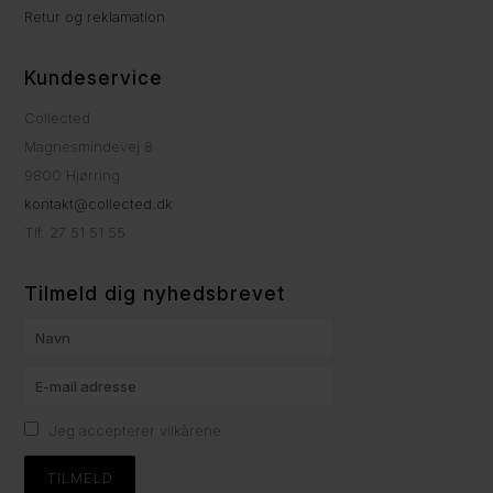
Retur og reklamation
Kundeservice
Collected
Magnesmindevej 8
9800 Hjørring
kontakt@collected.dk
Tlf. 27 51 51 55
Tilmeld dig nyhedsbrevet
Jeg accepterer vilkårene