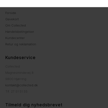
Information
Forside
Gavekort
Om Collected
Handelsbetingelser
Kundecenter
Retur og reklamation
Kundeservice
Collected
Magnesmindevej 8
9800 Hjørring
kontakt@collected.dk
Tlf. 27 51 51 55
Tilmeld dig nyhedsbrevet