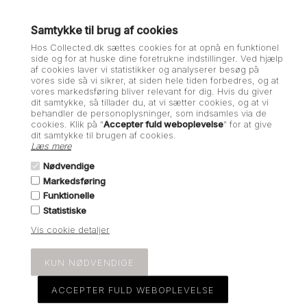
Samtykke til brug af cookies
På lager
-
Lev. 1-2 hverdage
Hos Collected.dk sættes cookies for at opnå en funktionel
side og for at huske dine foretrukne indstillinger. Ved hjælp
af cookies laver vi statistikker og analyserer besøg på
vores side så vi sikrer, at siden hele tiden forbedres, og at
Beskrivelse
Specifikationer
vores markedsføring bliver relevant for dig. Hvis du giver
dit samtykke, så tillader du, at vi sætter cookies, og at vi
behandler de personoplysninger, som indsamles via de
Velourbånd med vedhæng i sølv
cookies. Klik på "
Accepter fuld weboplevelse
" for at give
dit samtykke til brugen af cookies.
Det smukke Nora Pendant fra Trine Tuxen med det smukke
Læs mere
velourbånd giver et SÅ cool og feminint look. Vedhænget kan både
Nødvendige
bruges med velourbåndet eller hvis du har en sølvkæde.
Markedsføring
Velourbåndet giver et cool og nyt look.
Funktionelle
Statistiske
Bemærk velourbåndet er smalt og ikke så bredt som på modellen.
Vis cookie detaljer
Varenummer:
po11