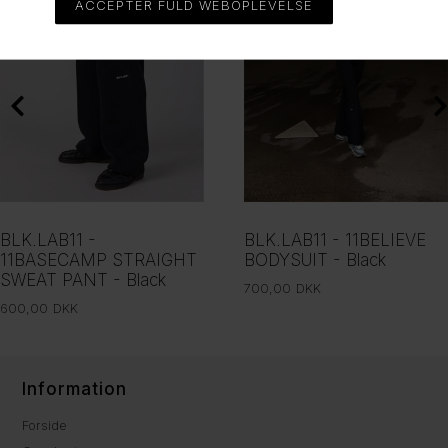
BLK.LAB11 -
BLK.LAB11 - 11BELIEVE
11BASECAMP STRAIGHT
BODYSUIT - Black
SWEAT PANT - Black
700,00
DKK
600,00
DKK
Information
Forside