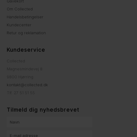
Gavekort
Om Collected
Handelsbetingelser
Kundecenter
Retur og reklamation
Kundeservice
Collected
Magnesmindevej 8
9800 Hjørring
kontakt@collected.dk
Tlf. 27 51 51 55
Tilmeld dig nyhedsbrevet